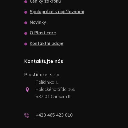
Ceníky zákroků
Spolupráce s pojišťovnami
Novinky
O Plasticare
Kontaktní údaje
Kontaktujte nás
Plasticare, s.r.o.
Poliklinika II.
Palackého třída 165
537 01 Chrudim III.
+420 465 423 010