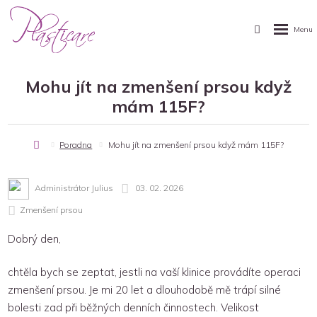
Mohu jít na zmenšení prsou když
mám 115F?
dní
Poradna
Mohu jít na zmenšení prsou když mám 115F?
nka
Administrátor Julius
03. 02. 2026
Zmenšení prsou
Dobrý den,
chtěla bych se zeptat, jestli na vaší klinice provádíte operaci
zmenšení prsou. Je mi 20 let a dlouhodobě mě trápí silné
bolesti zad při běžných denních činnostech. Velikost