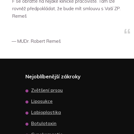
F se obraťte na nějaké klinické pracoviště. Tam lze
rovněž předpokládat, že bude mít smlouvu s Vaší ZP.
Remeš
MUDr. Robert Remeš
Nejoblíbenější zákroky
Zvětšení prsou
Liposukce
Labioplastika
Botulotoxin