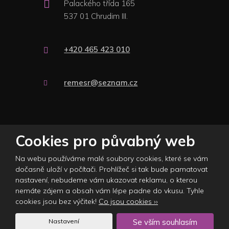
Palackého třída 165
537 01 Chrudim III.
+420 465 423 010
remesr@seznam.cz
© 2026 Plasticare s.r.o., vytvořila eBRÁNA s.r.o.
Cookies pro půvabný web
Mapa stránek
|
Podmínky použití
|
Nastavení cookies
Na webu používáme malé soubory cookies, které se vám
Tento web je chráněn pomocí Google ReCAPTCHA a platí pro něj
dočasně uloží v počítači. Prohlížeč si tak bude pamatovat
zásady ochrany osobních údajů
a
smluvní podmínky
nastavení, nebudeme vám ukazovat reklamu, o kterou
společnosti Google.
nemáte zájem a obsah vám lépe padne do vkusu. Tyhle
cookies jsou bez výčitek!
Co jsou cookies ››
Časté dotazy
Nastavení
Se vším souhlasím
Napište hodnocení