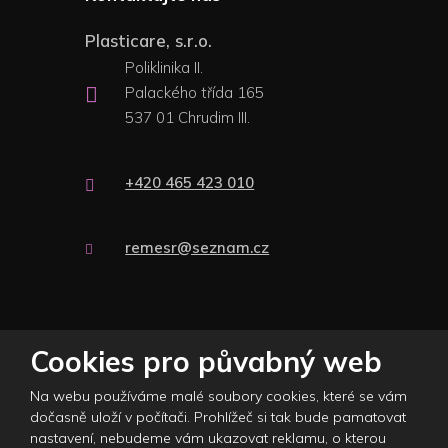
Plasticare, s.r.o.
Poliklinika II.
Palackého třída 165
537 01 Chrudim III.
+420 465 423 010
remesr@seznam.cz
© 2026 Plasticare s.r.o., vytvořila eBRÁNA s.r.o.
Cookies pro půvabný web
Mapa stránek
|
Podmínky použití
|
Nastavení cookies
Na webu používáme malé soubory cookies, které se vám
Tento web je chráněn pomocí Google ReCAPTCHA a platí pro něj
dočasně uloží v počítači. Prohlížeč si tak bude pamatovat
zásady ochrany osobních údajů
a
smluvní podmínky
nastavení, nebudeme vám ukazovat reklamu, o kterou
společnosti Google.