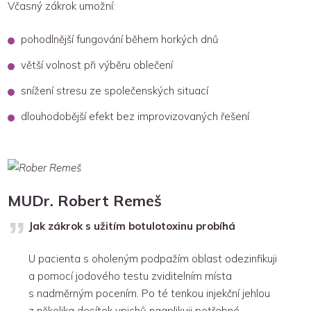
Včasný zákrok umožní:
pohodlnější fungování během horkých dnů
větší volnost při výběru oblečení
snížení stresu ze společenských situací
dlouhodobější efekt bez improvizovaných řešení
MUDr. Robert Remeš
Jak zákrok s užitím botulotoxinu probíhá
U pacienta s oholeným podpažím oblast odezinfikuji
a pomocí jodového testu zviditelním místa
s nadměrným pocením. Po té tenkou injekční jehlou
z několika desítek vpichů naaplikuji potřebné