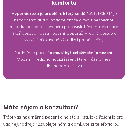
komfortu
Hyperhidróza je problém, který se dá řešit.
Důležité je
nepodceňovat dlouhodobé obtíže a zvolit bezpečnou
metodu na specializovaném pracovišti. Během konzultace
lékař posoudí rozsah pocení, doporučí vhodný postup a
vysvětlí očekávané výsledky i průběh léčby.
Nadměrné pocení
nemusí být celoživotní omezení
.
Moderní medicína nabízí řešení, které může přinést
dlouhodobou úlevu.
Máte zájem o konzultaci?
Trápí vás
nadměrné pocení
a nejste si jistí, jaké řešení je pro
vás nejvhodnější? Zavolejte nám a domluvte si telefonickou