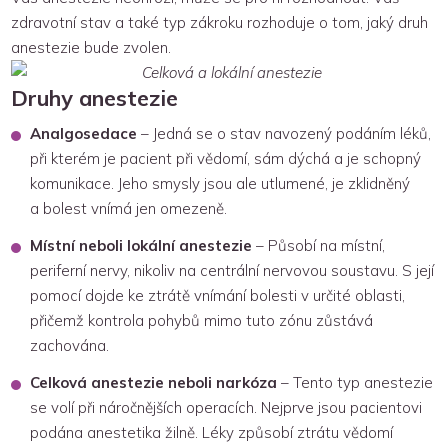
zdravotní stav a také typ zákroku rozhoduje o tom, jaký druh
anestezie bude zvolen.
Druhy anestezie
Analgosedace
– Jedná se o stav navozený podáním léků,
při kterém je pacient při vědomí, sám dýchá a je schopný
komunikace. Jeho smysly jsou ale utlumené, je zklidněný
a bolest vnímá jen omezeně.
Místní neboli lokální anestezie
– Působí na místní,
periferní nervy, nikoliv na centrální nervovou soustavu. S její
pomocí dojde ke ztrátě vnímání bolesti v určité oblasti,
přičemž kontrola pohybů mimo tuto zónu zůstává
zachována.
Celková anestezie neboli narkóza
– Tento typ anestezie
se volí při náročnějších operacích. Nejprve jsou pacientovi
podána anestetika žilně. Léky způsobí ztrátu vědomí