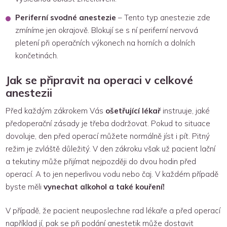
Periferní svodné anestezie
– Tento typ anestezie zde
zmíníme jen okrajově. Blokují se s ní periferní nervová
pletení při operačních výkonech na horních a dolních
končetinách.
Jak se připravit na operaci v celkové
anestezii
Před každým zákrokem Vás
ošetřující lékař
instruuje, jaké
předoperační zásady je třeba dodržovat. Pokud to situace
dovoluje, den před operací můžete normálně jíst i pít. Pitný
režim je zvláště důležitý. V den zákroku však už pacient lační
a tekutiny může přijímat nejpozději do dvou hodin před
operací. A to jen neperlivou vodu nebo čaj. V každém případě
byste měli
vynechat alkohol a také kouření!
V případě, že pacient neuposlechne rad lékaře a před operací
například jí, pak se při podání anestetik může dostavit