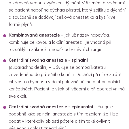
a zároveň vedou k vyřazení dýchání. V řízeném bezvědomí
se pacient napojí na dýchací přístroj, který zajišťuje dýchání
a současně se dodávají celková anestetika a kyslík ve
formě plynů.
Kombinovaná anestezie
– Jak už název napovídá,
kombinuje celkovou a lokální anestezii. Je vhodná při
rozsáhlých zákrocích, například v cévní chirurgii.
Centrální svodná anestezie - spinální
(subarachnoideální) – Dávkuje se pomocí katetru
zavedeného do páteřního kanálu. Dochází při ní ke ztrátě
citlivosti a hybnosti v dolní polovině břicha a obou dolních
končetinách. Pacient je však při vědomí a při operaci vnímá
své okolí.
Centrální svodná anestezie - epidurální
– Funguje
podobně jako spinální anestezie s tím rozdílem, že ji lze
podat v kterékoliv oblasti páteře a tím také ovlivnit
výslednou oblast znecitlivění.