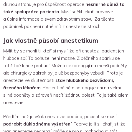
druhou stranu je pro úspěšnost operace
nesmírně důležitá
také spolupráce pacienta
. Musí sdělit lékaři pravdivé
a úplné informace o svém zdravotním stavu. Za těchto
podmínek pak není nutné mít z anestezie strach.
Jak vlastně působí anestetikum
Mýlit by se mohli ti, kteří si myslí, že při anestezii pacient jen
hluboce spí. To bohužel není možné. Z běžného spánku se
totiž lidé lehce probudí. Možná nezareagují na menší podněty,
ale chirurgický zákrok by je už bezpochyby vzbudil. Proto je
anestezie ve skutečnosti
stav hlubokého bezvědomí,
řízeného lékařem
. Pacient při něm nereaguje ani na velmi
silné podněty a zároveň necítí žádnou bolest. To je také cílem
anestezie.
Předtím, než je však anestezie podána, pacient se musí
podrobit důkladnému vyšetření
. Teprve je-li si lékař jist, že
Vás anestezie neohrozí, může se pro ni rozhodnout. Váš