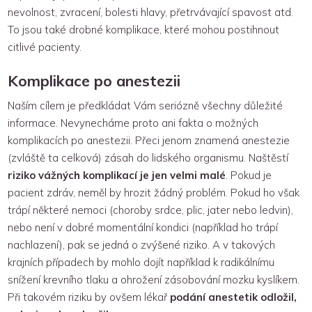
nevolnost, zvracení, bolesti hlavy, přetrvávající spavost atd.
To jsou také drobné komplikace, které mohou postihnout
citlivé pacienty.
Komplikace po anestezii
Naším cílem je předkládat Vám seriózně všechny důležité
informace. Nevynecháme proto ani fakta o možných
komplikacích po anestezii. Přeci jenom znamená anestezie
(zvláště ta celková) zásah do lidského organismu. Naštěstí
riziko vážných komplikací je jen velmi malé
. Pokud je
pacient zdráv, neměl by hrozit žádný problém. Pokud ho však
trápí některé nemoci (choroby srdce, plic, jater nebo ledvin),
nebo není v dobré momentální kondici (například ho trápí
nachlazení), pak se jedná o zvýšené riziko. A v takových
krajních případech by mohlo dojít například k radikálnímu
snížení krevního tlaku a ohrožení zásobování mozku kyslíkem.
Při takovém riziku by ovšem lékař
podání anestetik odložil,