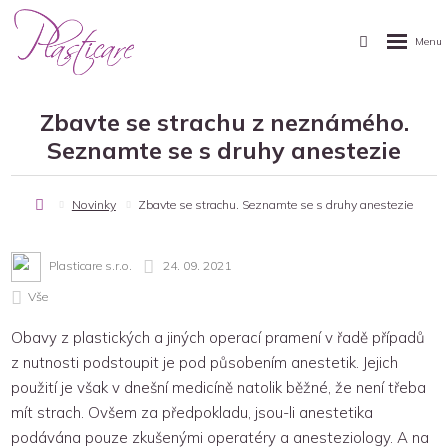
Zbavte se strachu z neznámého.
Seznamte se s druhy anestezie
í
Novinky
Zbavte se strachu. Seznamte se s druhy anestezie
a
Plasticare s.r.o.
24. 09. 2021
Vše
Obavy z plastických a jiných operací pramení v řadě případů
z nutnosti podstoupit je pod působením anestetik. Jejich
použití je však v dnešní medicíně natolik běžné, že není třeba
mít strach. Ovšem za předpokladu, jsou-li anestetika
podávána pouze zkušenými operatéry a anesteziology. A na