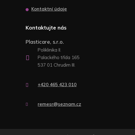
Kontaktní údaje
Kontaktujte nás
Plasticare, s.r.o.
Poliklinika II.
Palackého třída 165
537 01 Chrudim III.
+420 465 423 010
remesr@seznam.cz
© 2026 Plasticare s.r.o., vytvořila eBRÁNA s.r.o.