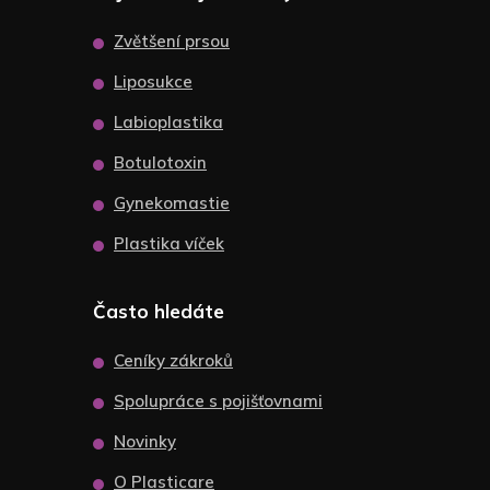
Zvětšení prsou
Liposukce
Labioplastika
Botulotoxin
Gynekomastie
Plastika víček
Často hledáte
Ceníky zákroků
Spolupráce s pojišťovnami
Novinky
O Plasticare