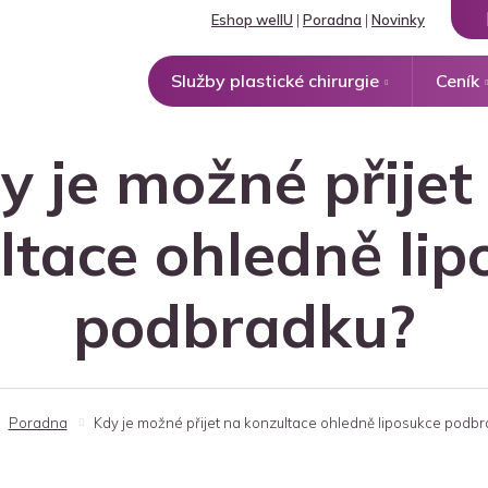
Eshop wellU
|
Poradna
|
Novinky
Služby plastické chirurgie
Ceník
y je možné přijet
ltace ohledně lip
podbradku?
Poradna
Kdy je možné přijet na konzultace ohledně liposukce podb