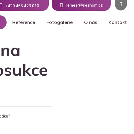
remesr@seznam.cz
+420 465 423 010
Reference
Fotogalerie
O nás
Kontakt
 na
osukce
radku?