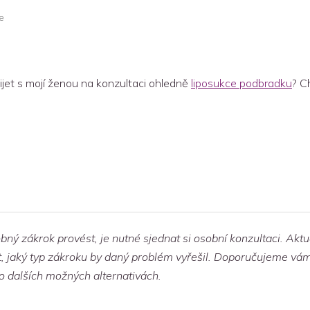
e
ijet s mojí ženou na konzultaci ohledně
liposukce podbradku
? C
ný zákrok provést, je nutné sjednat si osobní konzultaci. Aktu
čit, jaký typ zákroku by daný problém vyřešil. Doporučujeme 
 o dalších možných alternativách.