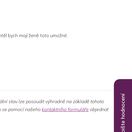
htěl bych mojí ženě toto umožnit.
Napište hodnocení
ální stav lze posoudit výhradně na základě tohoto
vám se pomocí našeho
kontaktního formuláře
objednat