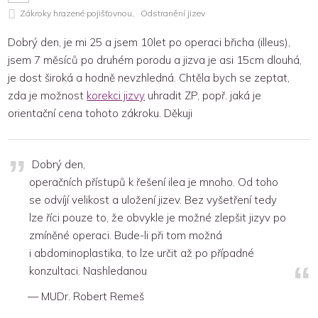
Zákroky hrazené pojišťovnou
Odstranění jizev
Dobrý den, je mi 25 a jsem 10let po operaci břicha (illeus),
jsem 7 měsíců po druhém porodu a jizva je asi 15cm dlouhá,
je dost široká a hodně nevzhledná. Chtěla bych se zeptat,
zda je možnost
korekci jizvy
uhradit ZP, popř. jaká je
orientační cena tohoto zákroku. Děkuji
Dobrý den,
operačních přístupů k řešení ilea je mnoho. Od toho
se odvíjí velikost a uložení jizev. Bez vyšetření tedy
lze říci pouze to, že obvykle je možné zlepšit jizyv po
zmíněné operaci. Bude-li při tom možná
i abdominoplastika, to lze určit až po případné
konzultaci. Nashledanou
MUDr. Robert Remeš