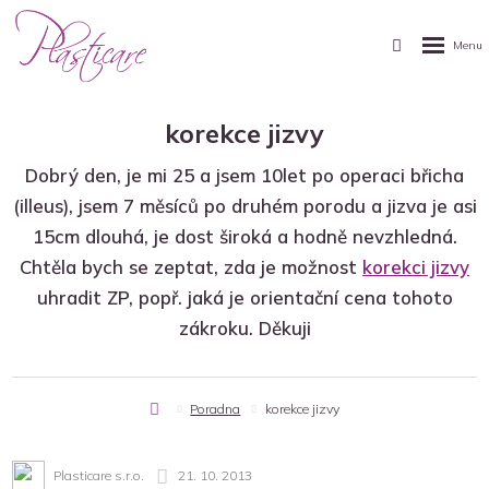
korekce jizvy
Dobrý den, je mi 25 a jsem 10let po operaci břicha
(illeus), jsem 7 měsíců po druhém porodu a jizva je asi
15cm dlouhá, je dost široká a hodně nevzhledná.
Chtěla bych se zeptat, zda je možnost
korekci jizvy
uhradit ZP, popř. jaká je orientační cena tohoto
zákroku. Děkuji
Úvodní
Poradna
korekce jizvy
stránka
Plasticare s.r.o.
21. 10. 2013