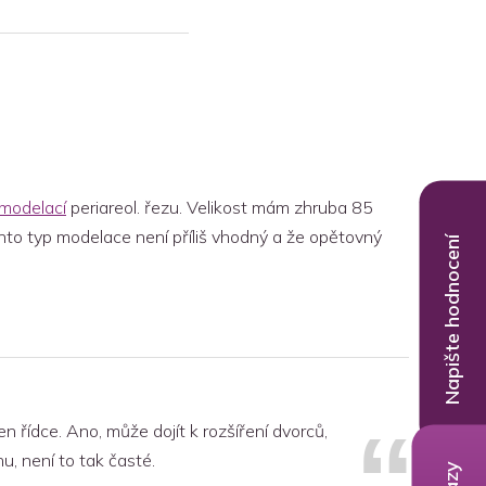
modelací
periareol. řezu. Velikost mám zhruba 85
ento typ modelace není příliš vhodný a že opětovný
Napište hodnocení
n řídce. Ano, může dojít k rozšíření dvorců,
u, není to tak časté.