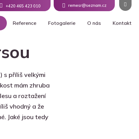
remesr@seznam.cz
+420 465 423 010
Reference
Fotogalerie
O nás
Kontakt
rsou
s příliš velkými
likost mám zhruba
lesu a roztažení
íliš vhodný a že
é. Jaké jsou tedy