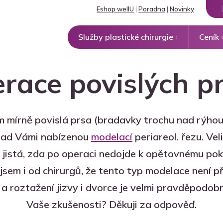
Eshop wellU
|
Poradna
|
Novinky
Služby plastické chirurgie
Ceník
race povislých p
mírně povislá prsa (bradavky trochu nad rýhou) 
 nad Vámi nabízenou
modelací
periareol. řezu. Ve
i jistá, zda po operaci nedojde k opětovnému pok
jsem i od chirurgů, že tento typ modelace není př
a roztažení jizvy i dvorce je velmi pravděpodobn
Vaše zkušenosti? Děkuji za odpověď.