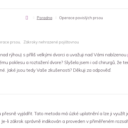
Úvodní
Poradna
Operace povislých prsou
stránka
erace prsou
Zákroky nehrazené pojišťovnou
ad rýhou) s příliš velkými dvorci a uvažuji nad Vámi nabízenou
ému poklesu a roztažení dvore? Slyšela jsem i od chirurgů, že t
bné. Jaké jsou tedy Vaše zkušenosti? Děkuji za odpověď.
esně vyjádřit. Tato metoda má úzké uplatnění a lze ji využít je
 Je-li zákrok správně indikován a proveden v přiměřeném rozsah