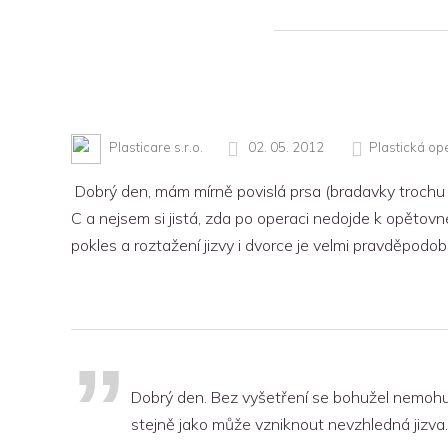
Plasticare s.r.o.
02. 05. 2012
Plastická op
Dobrý den, mám mírně povislá prsa (bradavky trochu n
C a nejsem si jistá, zda po operaci nedojde k opětovn
pokles a roztažení jizvy i dvorce je velmi pravděpodo
Dobrý den. Bez vyšetření se bohužel nemohu př
stejně jako může vzniknout nevzhledná jizva.