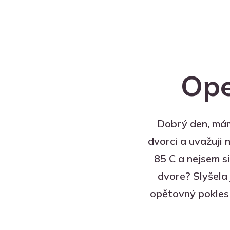
Ope
Dobrý den, mám 
dvorci a uvažuji
85 C a nejsem s
dvore? Slyšela 
opětovný pokles 