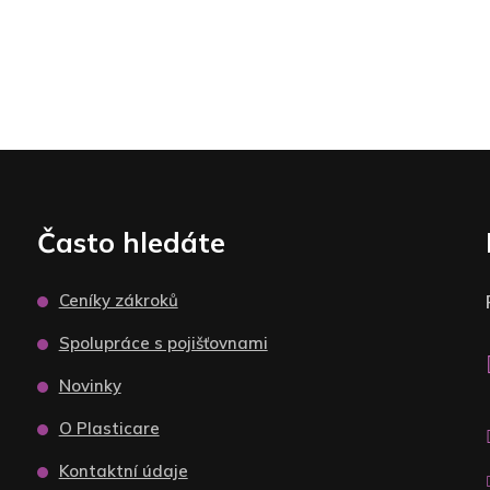
Často hledáte
Ceníky zákroků
Spolupráce s pojišťovnami
Novinky
O Plasticare
Kontaktní údaje