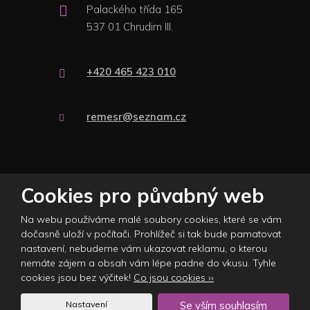
Palackého třída 165
537 01 Chrudim III.
+420 465 423 010
remesr@seznam.cz
© 2026 Plasticare s.r.o., vytvořila eBRÁNA s.r.o.
Cookies pro půvabný web
Mapa stránek
|
Podmínky použití
|
Nastavení cookies
Na webu používáme malé soubory cookies, které se vám
Tento web je chráněn pomocí Google ReCAPTCHA a platí pro něj
dočasně uloží v počítači. Prohlížeč si tak bude pamatovat
zásady ochrany osobních údajů
a
smluvní podmínky
nastavení, nebudeme vám ukazovat reklamu, o kterou
společnosti Google.
nemáte zájem a obsah vám lépe padne do vkusu. Tyhle
cookies jsou bez výčitek!
Co jsou cookies ››
Časté dotazy
Nastavení
Se vším souhlasím
Napište hodnocení