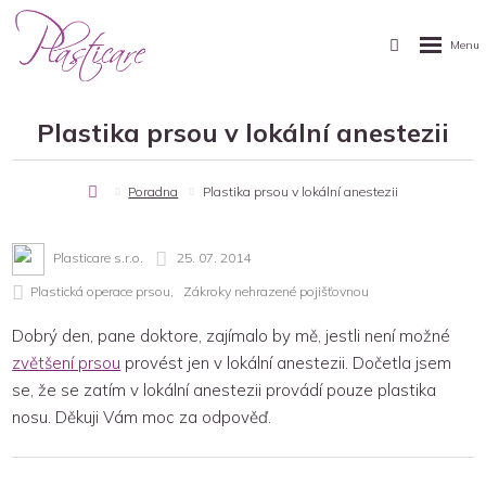
Plastika prsou v lokální anestezii
Úvodní
Poradna
Plastika prsou v lokální anestezii
stránka
Plasticare s.r.o.
25. 07. 2014
Plastická operace prsou
Zákroky nehrazené pojišťovnou
Dobrý den, pane doktore, zajímalo by mě, jestli není možné
zvětšení prsou
provést jen v lokální anestezii. Dočetla jsem
se, že se zatím v lokální anestezii provádí pouze plastika
nosu. Děkuji Vám moc za odpověď.