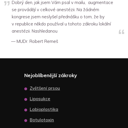
Dobrý den, jak jsem Vám psal v mailu, augmentace
se provádějí v celkové anestézii. Na žádném
kongrese jsem neslyšel přednášku o tom, že by
v republice někdo používal u tohoto zákroku lokální
anestézii. Nashledanou
MUDr. Robert Remeš
Nejoblíbenější zákroky
Zvětšení prsou
Liposukce
Labioplastika
Botulotoxin