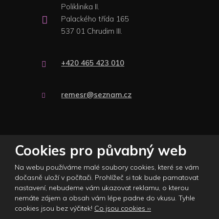
Poliklinika II.
Palackého třída 165
537 01 Chrudim III.
+420 465 423 010
remesr@seznam.cz
© 2026 Plasticare s.r.o., vytvořila eBRÁNA s.r.o.
Cookies pro půvabný web
Mapa stránek
|
Podmínky použití
|
Nastavení cookies
Na webu používáme malé soubory cookies, které se vám
Tento web je chráněn pomocí Google ReCAPTCHA a platí pro něj
dočasně uloží v počítači. Prohlížeč si tak bude pamatovat
zásady ochrany osobních údajů
a
smluvní podmínky
nastavení, nebudeme vám ukazovat reklamu, o kterou
společnosti Google.
nemáte zájem a obsah vám lépe padne do vkusu. Tyhle
cookies jsou bez výčitek!
Co jsou cookies ››