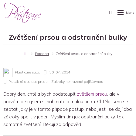
Zvětšení prsou a odstranění bulky
Úvodní
Poradna
Zvětšení prsou a odstranění bulky
stránka
Plasticare s.r.o.
30. 07. 2014
Plastická operace prsou
Zákroky nehrazené pojišťovnou
Dobrý den, chtěla bych podstoupit
zvětšení prsou
, ale v
pravém prsu jsem si nahmatala malou bulku. Chtěla jsem se
zeptat, jaký je v tomto případě postup, nebo jestli se dají oba
zákroky spojit v jeden. Myslím tím jak odstranění bulky, tak
samotné zvětšení. Děkuji za odpověď.