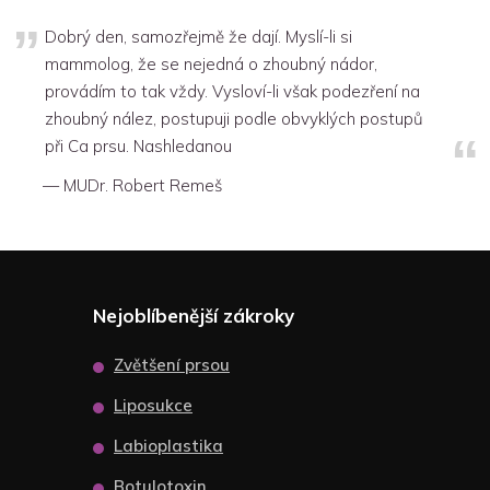
Dobrý den, samozřejmě že dají. Myslí-li si
mammolog, že se nejedná o zhoubný nádor,
provádím to tak vždy. Vysloví-li však podezření na
zhoubný nález, postupuji podle obvyklých postupů
při Ca prsu. Nashledanou
MUDr. Robert Remeš
Nejoblíbenější zákroky
Zvětšení prsou
Liposukce
Labioplastika
Botulotoxin